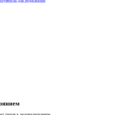
тоянием
ех типов к эндовидеокамере.